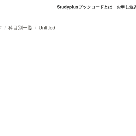
Studyplusブックコードとは
お申し込
ド
/
科目別一覧
/
Untitled